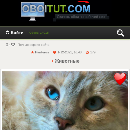
Войти
Обоев: 14018
Полная версия сайта
Hanterus
1-12-2021, 16:48
179
Животные