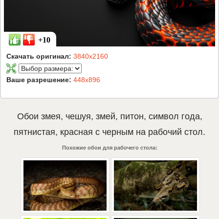
+10
Скачать оригинал:
3840x2160
Ваше разрешение:
448x896
Обои
змея
,
чешуя
,
змей
,
питон
,
символ года
,
пятнистая
,
красная с черным
на рабочий стол.
Похожие обои для рабочего стола: