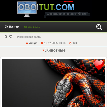
Войти
Обоев: 14018
Полная версия сайта
Amiga
19-12-2025, 00:06
1246
Животные