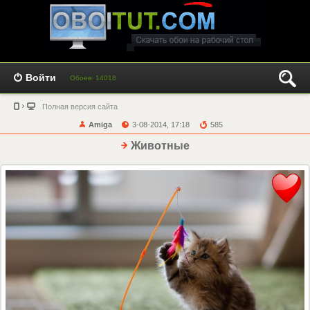
Войти
Обоев: 14018
Полная версия сайта
Amiga
3-08-2014, 17:18
585
Животные