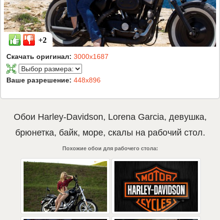
+2
Скачать оригинал:
3000x1687
Ваше разрешение:
448x896
Обои
Harley-Davidson
,
Lorena Garcia
,
девушка
,
брюнетка
,
байк
,
море
,
скалы
на рабочий стол.
Похожие обои для рабочего стола: