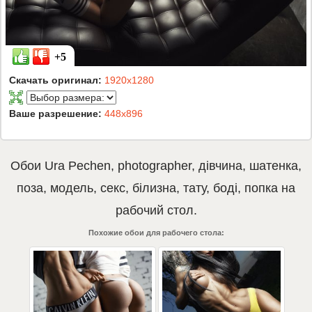
+5
Скачать оригинал:
1920x1280
Ваше разрешение:
448x896
Обои
Ura Pechen
,
photographer
,
дівчина
,
шатенка
,
поза
,
модель
,
секс
,
білизна
,
тату
,
боді
,
попка
на
рабочий стол.
Похожие обои для рабочего стола: