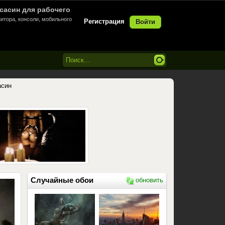
ассасин для рабочего
итора, консоли, мобильного
Регистрация
Войти
асин
Случайные обои
обновить