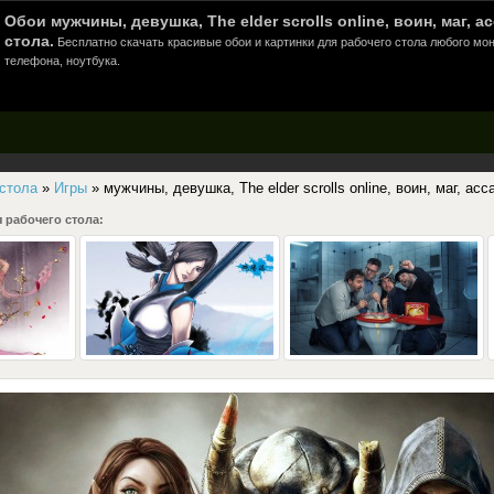
Обои мужчины, девушка, The elder scrolls online, воин, маг, 
стола.
Бесплатно скачать красивые обои и картинки для рабочего стола любого мон
телефона, ноутбука.
 стола
»
Игры
» мужчины, девушка, The elder scrolls online, воин, маг, асс
 рабочего стола: