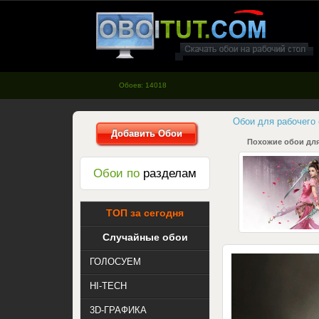
oboitut.com - Обои для рабочего
стола
Обоев: 14018
Обои для рабочего
Добавить Обои
Похожие обои для
Обои по
разделам
ТОП за сегодня
Случайные обои
ГОЛОСУЕМ
HI-TECH
3D-ГРАФИКА