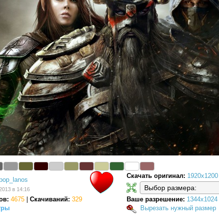
Скачать оригинал:
1920x1200
pop_lanos
2013 в 14:16
ов:
4675
|
Скачиваний:
329
Ваше разрешение:
1344x1024
гры
Вырезать нужный размер