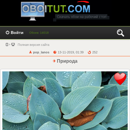
Войти
Обоев: 14018
Полная версия сайта
pop_lanos
13-11-2019, 01:39
252
Природа