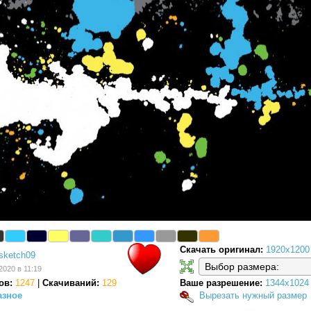
Скачать оригинал:
1920x1200
sketch09
2020 в 11:19
ов:
1247
|
Скачиваний:
129
Ваше разрешение:
1344x1024
азное
Вырезать нужный размер