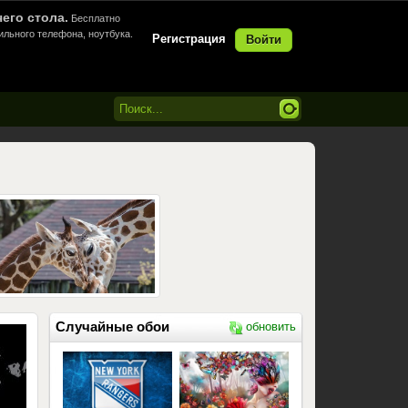
его стола.
Бесплатно
ильного телефона, ноутбука.
Регистрация
Войти
Случайные обои
обновить