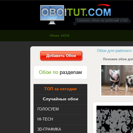
oboitut.com - Обои для рабочего
стола
Обоев: 14018
Обои для рабочего
Добавить Обои
Похожие обои для
Обои по
разделам
ТОП за сегодня
Случайные обои
ГОЛОСУЕМ
HI-TECH
3D-ГРАФИКА