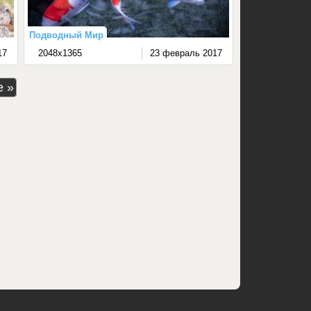
Подводный Мир
17
2048x1365
23 февраль 2017
е »