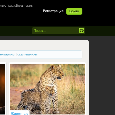
нии. Пользуйтесь тегами
Регистрация
Войти
ентариям
|
скачиваниям
Животные