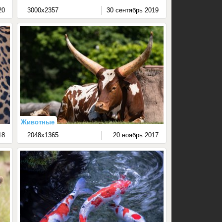
20
3000x2357
30 сентябрь 2019
Животные
18
2048x1365
20 ноябрь 2017