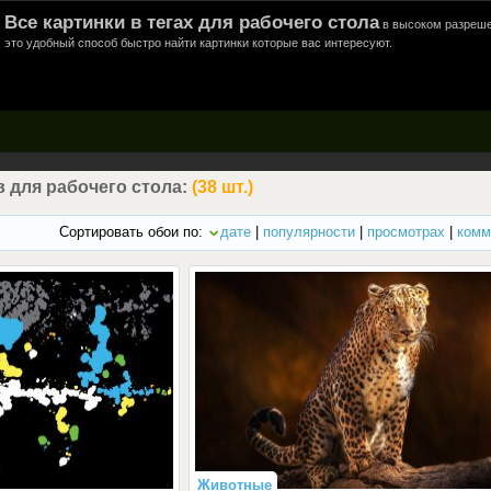
Все картинки в тегах для рабочего стола
в высоком разреше
это удобный способ быстро найти картинки которые вас интересуют.
 для рабочего стола:
(38 шт.)
Сортировать обои по:
дате
|
популярности
|
просмотрах
|
комм
Животные