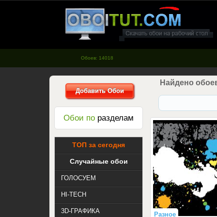
oboitut.com - Обои для рабочего
стола
Обоев: 14018
Найдено обоев
Добавить Обои
Обои по
разделам
ТОП за сегодня
Случайные обои
ГОЛОСУЕМ
HI-TECH
3D-ГРАФИКА
Разное