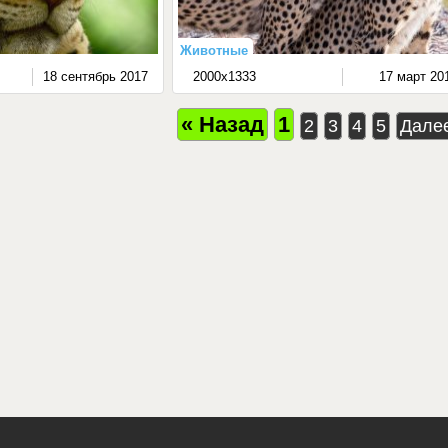
Животные
18 сентябрь 2017
2000x1333
17 март 20
« Назад
1
2
3
4
5
Дале