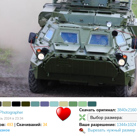
Скачать оригинал:
3840x2160
Photographer
рь 2024 в 23:34
ов:
493
|
Скачиваний:
34
Ваше разрешение:
1344x1024
азное
Вырезать нужный размер