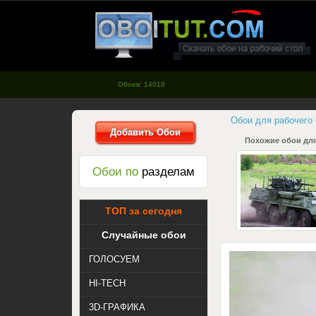
oboitut.com - Обои для рабочего
стола
Обоев: 14018
Обои для рабочего
Добавить Обои
Похожие обои для
Обои по
разделам
ТОП за сегодня
Случайные обои
ГОЛОСУЕМ
HI-TECH
3D-ГРАФИКА