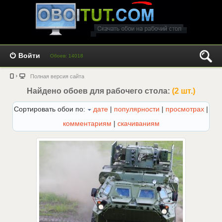
Войти
Обоев: 14018
Полная версия сайта
Найдено обоев для рабочего стола:
(2 шт.)
Сортировать обои по:
дате
|
популярности
|
просмотрах
|
комментариям
|
скачиваниям